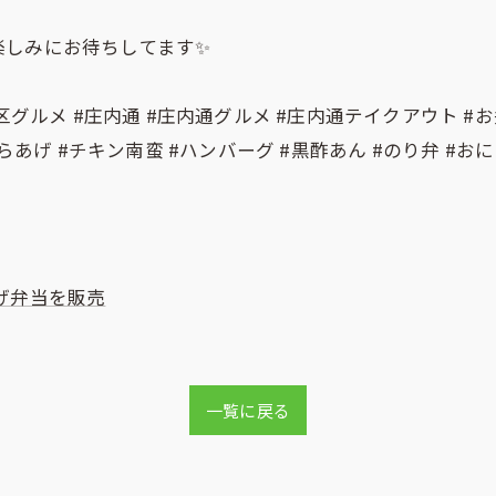
楽しみにお待ちしてます✨
グルメ #庄内通 #庄内通グルメ #庄内通テイクアウト #お
らあげ #チキン南蛮 #ハンバーグ #黒酢あん #のり弁 #お
げ弁当を販売
一覧に戻る