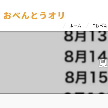
ホーム
”おべ