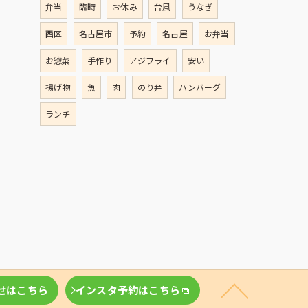
弁当
臨時
お休み
台風
うなぎ
西区
名古屋市
予約
名古屋
お弁当
お惣菜
手作り
アジフライ
安い
揚げ物
魚
肉
のり弁
ハンバーグ
ランチ
せはこちら
インスタ予約はこちら