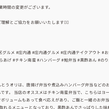
営業時間の変更がございます。
解とご協力をお願いいたします🙇‍♀️
。
グルメ #庄内通 #庄内通グルメ #庄内通テイクアウト #お
あげ #チキン南蛮 #ハンバーグ #鮭弁当 #黒酢あん #のり
んとうオリは、唐揚げ弁当や煮込みハンバーグ弁当などの
です。 当店のオススメはチキン南蛮弁当で、こちらはヨ
ボリュームもあって食べ応えがあり、ご飯と一緒のお弁当
取れるメニューとなっており、黒酢あんでさっぱりした味