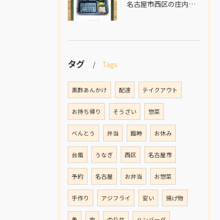
名古屋市西区の庄内通でオレンジ色の看板が目印のおべんとうオリ...
タグ
Tags
黒酢あんかけ
配達
テイクアウト
お持ち帰り
そうざい
惣菜
べんとう
弁当
臨時
お休み
台風
うなぎ
西区
名古屋市
予約
名古屋
お弁当
お惣菜
手作り
アジフライ
安い
揚げ物
魚
肉
のり弁
ハンバーグ