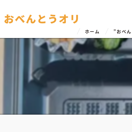
ホーム
”おべ